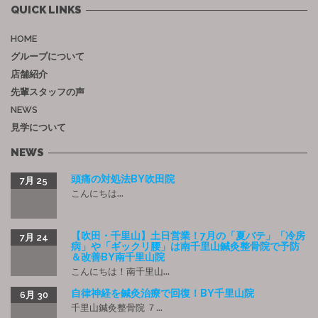
QUICK LINKS
HOME
グループについて
店舗紹介
先輩スタッフの声
NEWS
見学について
NEWS
頭痛の対処法BY吹田院
7月 25
こんにちは...
【吹田・千里山】土日営業！7月の「夏バテ」「冷房
7月 24
病」や「ギックリ腰」は南千里山鍼灸整骨院で予防
＆改善BY南千里山院
こんにちは！南千里山...
自律神経を鍼灸治療で回復！BY千里山院
6月 30
千里山鍼灸整骨院 ７...