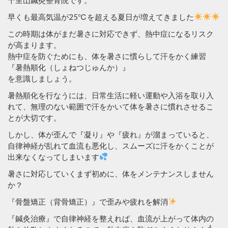
早くも最高気温が25℃を超える夏日が増えてきました
この時期は体がまだ暑さに対応できず、熱中症になるリスク
が高まります。
熱中症を防ぐためにも、体を暑さに慣らして汗をかく練習
『暑熱順化（しょねつじゅんか）』
を意識しましょう。
暑熱順化を行なうには、日常生活に軽い運動や入浴を取り入
れて、無理のない範囲で汗をかいて体を暑さに慣れさせるこ
とが大切です。
しかし、体が歪んで『凝り』や『疲れ』が溜まっていると、
自律神経が乱れて血流も悪化し、スムーズに汗をかくことが
出来なくなってしまいます
暑さに対応していくまず初めに、体をメンテナンスしません
か？
『骨盤矯正（背骨矯正）』で歪みや疲れを解消
『鍼灸治療』で自律神経を整えれば、血流が上がって体内の