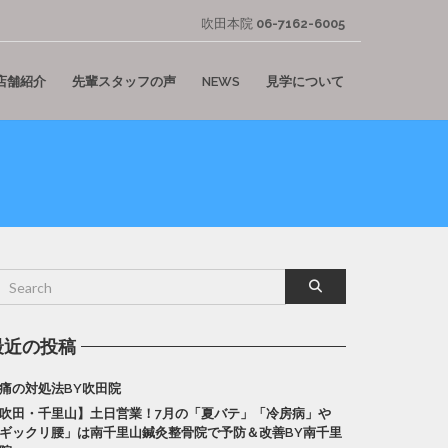
吹田本院
06-7162-6005
店舗紹介
先輩スタッフの声
NEWS
見学について
最近の投稿
痛の対処法BY吹田院
吹田・千里山】土日営業！7月の「夏バテ」「冷房病」や
ギックリ腰」は南千里山鍼灸整骨院で予防＆改善BY南千里