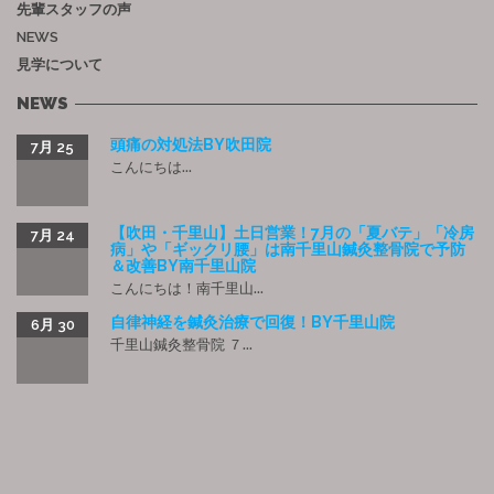
先輩スタッフの声
NEWS
見学について
NEWS
頭痛の対処法BY吹田院
7月 25
こんにちは...
【吹田・千里山】土日営業！7月の「夏バテ」「冷房
7月 24
病」や「ギックリ腰」は南千里山鍼灸整骨院で予防
＆改善BY南千里山院
こんにちは！南千里山...
自律神経を鍼灸治療で回復！BY千里山院
6月 30
千里山鍼灸整骨院 ７...