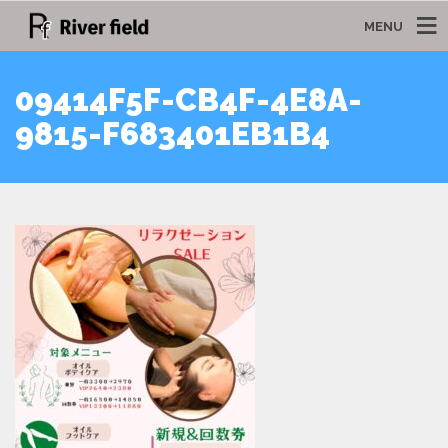
MENU
09414F5F-CB4F-4E8A-
9815-F683401EB1B4