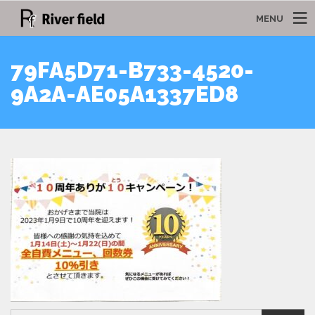
MENU
79FA5D71-B733-4520-
9A2A-AE05A1337ED8