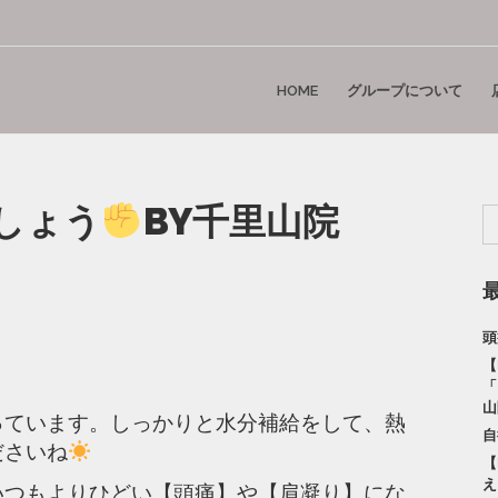
HOME
グループについて
しょう
BY千里山院
頭
【
「
山
っています。しっかりと水分補給をして、熱
自
ださいね
【
え
いつもよりひどい【頭痛】や【肩凝り】にな