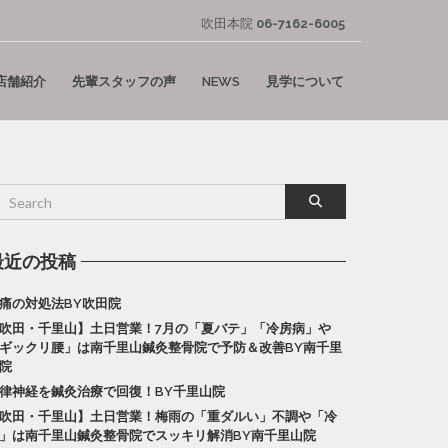
吹田本院
06-7162-6005
店舗紹介
先輩スタッフの声
NEWS
見学について
最近の投稿
痛の対処法BY吹田院
吹田・千里山】土日営業！7月の「夏バテ」「冷房病」や
ギックリ腰」は南千里山鍼灸整骨院で予防＆改善BY南千里
院
律神経を鍼灸治療で回復！BY千里山院
吹田・千里山】土日営業！梅雨の「重ダルい」不調や「冷
」は南千里山鍼灸整骨院でスッキリ解消BY南千里山院