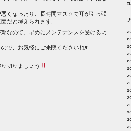
E
が悪くなったり、長時間マスクで耳が引っ張
原因だと考えられます。
時期なので、早めにメンテナンスを受けるよ
2
2
ので、お気軽にご来院くださいね♥️
2
2
2
乗り切りましょう
2
2
2
2
2
2
2
2
2