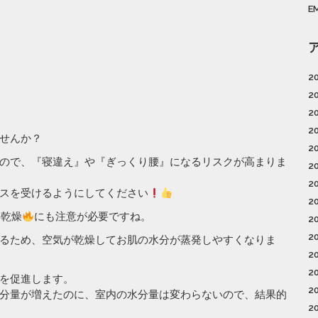
E
2
2
2
2
せんか？
2
ので、『寝違え』や『ぎっくり腰』になるリスクが高まりま
2
2
スを受けるようにしてください
2
の乾燥
にも注意が必要ですね。
2
2
るため、空気が乾燥してお肌の水分が蒸発しやすくなりま
2
2
を促進します。
2
分量が増えたのに、室内の水分量は変わらないので、結果的
2