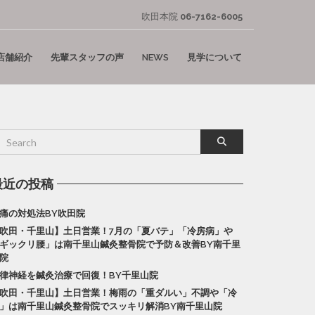
吹田本院
06-7162-6005
店舗紹介
先輩スタッフの声
NEWS
見学について
最近の投稿
痛の対処法BY吹田院
吹田・千里山】土日営業！7月の「夏バテ」「冷房病」や
ギックリ腰」は南千里山鍼灸整骨院で予防＆改善BY南千里
院
律神経を鍼灸治療で回復！BY千里山院
吹田・千里山】土日営業！梅雨の「重ダルい」不調や「冷
」は南千里山鍼灸整骨院でスッキリ解消BY南千里山院