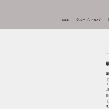
HOME
グループについて
頭
【
「
山
自
【
え