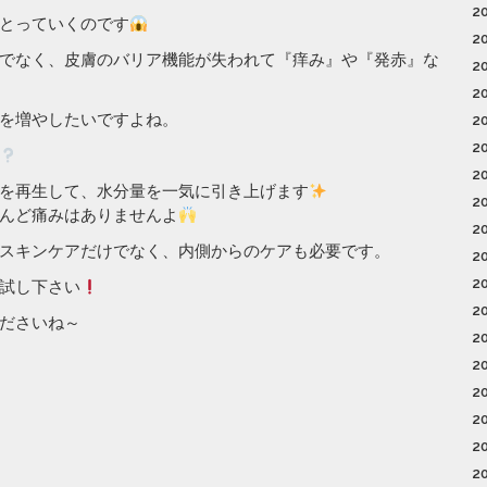
2
とっていくのです
2
でなく、皮膚のバリア機能が失われて『痒み』や『発赤』な
2
2
を増やしたいですよね。
2
2
2
を再生して、水分量を一気に引き上げます
2
んど痛みはありませんよ
2
スキンケアだけでなく、内側からのケアも必要です。
2
2
試し下さい
2
ださいね～
2
2
2
2
2
2