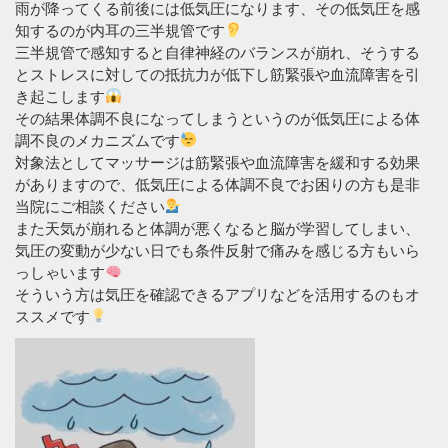
雨が降ってくる前後には低気圧になります、その低気圧を感
知するのが内耳の三半規管です
三半規管で感知すると自律神経のバランスが崩れ、そうする
とストレスに対しての抵抗力が低下し筋緊張や血流障害を引
き起こします
その結果体調不良になってしまうというのが低気圧による体
調不良のメカニズムです
対象法としてマッサージは筋緊張や血流障害を緩和する効果
がありますので、低気圧による体調不良でお困りの方も是非
当院にご相談ください
また天気が崩れると体調が悪くなると脳が学習してしまい、
気圧の変動が少ない日でも条件反射で痛みを感じる方もいら
っしゃいます
そういう方は気圧を確認できるアプリなどを活用するのもオ
ススメです