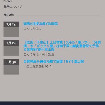
NEWS
見学について
NEWS
頭痛の対処法BY吹田院
7月 25
こんにちは...
【吹田・千里山】土日営業！7月の「夏バテ」「冷房
7月 24
病」や「ギックリ腰」は南千里山鍼灸整骨院で予防
＆改善BY南千里山院
こんにちは！南千里山...
自律神経を鍼灸治療で回復！BY千里山院
6月 30
千里山鍼灸整骨院 ７...