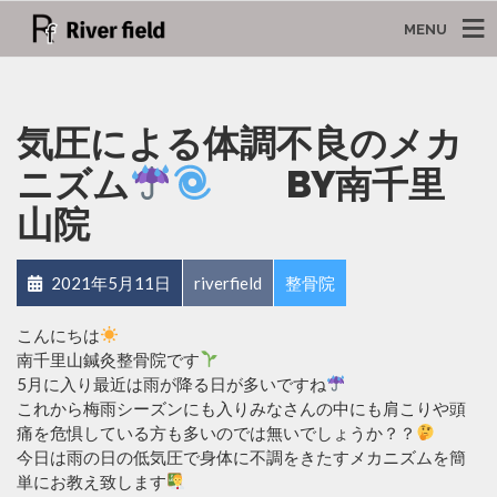
MENU
気圧による体調不良のメカ
ニズム
BY南千里
山院
2021年5月11日
riverfield
整骨院
こんにちは
南千里山鍼灸整骨院です
5月に入り最近は雨が降る日が多いですね
これから梅雨シーズンにも入りみなさんの中にも肩こりや頭
痛を危惧している方も多いのでは無いでしょうか？？
今日は雨の日の低気圧で身体に不調をきたすメカニズムを簡
単にお教え致します