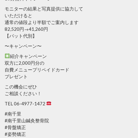
モニターの結果と写真提供に協力して
いただけると
通常の値段より半額でご案内します
82,520円→41,260円
【パット代別】
〜キャンペーン〜
紹介キャンペーン
双方に2,000円分の
自費メニュープリペイドカード
プレゼント
この機会にぜひ
ご相談ください！
TEL 06-4977-1472
#南千里
#南千里山鍼灸整骨院
#骨盤矯正
#姿勢矯正