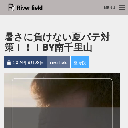
MENU
暑さに負けない夏バテ対
策！！！BY南千里山
2024年8月28日
riverfield
整骨院
動
画
プ
レ
ー
ヤ
ー