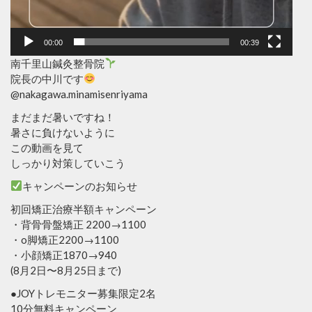
00:00
00:39
南千里山鍼灸整骨院
院長の中川です
@nakagawa.minamisenriyama
まだまだ暑いですね！
暑さに負けないように
この動画を見て
しっかり対策していこう
キャンペーンのお知らせ
初回矯正治療半額キャンペーン
・背骨骨盤矯正 2200→1100
・o脚矯正2200→1100
・小顔矯正1870→940
(8月2日〜8月25日まで)
●JOYトレモニター募集限定2名
10分無料キャンペーン