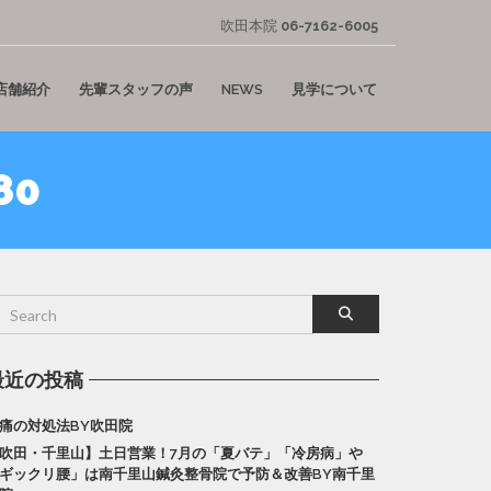
吹田本院
06-7162-6005
店舗紹介
先輩スタッフの声
NEWS
見学について
80
最近の投稿
痛の対処法BY吹田院
吹田・千里山】土日営業！7月の「夏バテ」「冷房病」や
ギックリ腰」は南千里山鍼灸整骨院で予防＆改善BY南千里