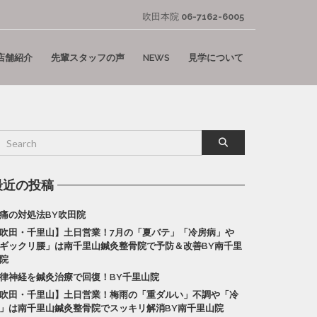
吹田本院
06-7162-6005
店舗紹介
先輩スタッフの声
NEWS
見学について
最近の投稿
痛の対処法BY吹田院
吹田・千里山】土日営業！7月の「夏バテ」「冷房病」や
ギックリ腰」は南千里山鍼灸整骨院で予防＆改善BY南千里
院
律神経を鍼灸治療で回復！BY千里山院
吹田・千里山】土日営業！梅雨の「重ダルい」不調や「冷
」は南千里山鍼灸整骨院でスッキリ解消BY南千里山院