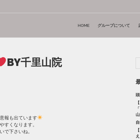
HOME
グループについて
BY千里山院
頭
【
「
山
意報も出ています
自
やすくなります。
【
いで下さいね。
え