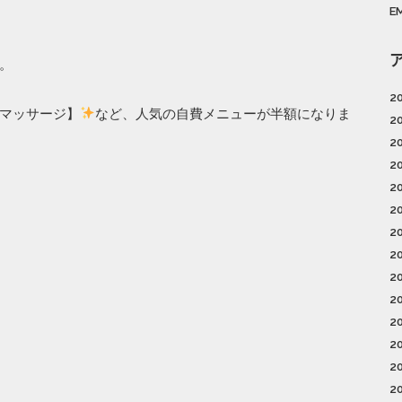
E
。
2
マッサージ】
など、人気の自費メニューが半額になりま
2
2
2
2
2
2
2
2
2
2
2
2
2