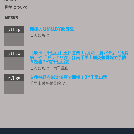
見学について
NEWS
頭痛の対処法BY吹田院
7月 25
こんにちは...
【吹田・千里山】土日営業！7月の「夏バテ」「冷房
7月 24
病」や「ギックリ腰」は南千里山鍼灸整骨院で予防
＆改善BY南千里山院
こんにちは！南千里山...
自律神経を鍼灸治療で回復！BY千里山院
6月 30
千里山鍼灸整骨院 ７...