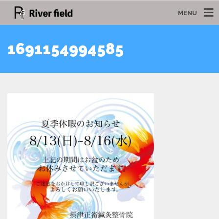
MENU
1691154994585